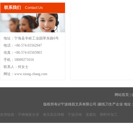
联系我们
Contact Us
地址：宁海县辛岭工业园莘东路6号
电话：+86-574-65562947
传真：+86-574-65565903
手机：18069271616
联系人：何女士
网址：
www.xiong-chang.com
网站首页
|
版权所有@宁波雄昌文具有限公司 |裁纸刀生产企业 地址：宁海县辛岭
友情链接：
不锈钢复合管
液压高压球阀
宁波压铸
涨紧轮
塑料件加工